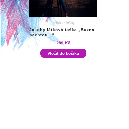
Batohy a tašky
Jakoby látková taška „Buzna
naentou…“
289
Kč
Vložit do košíku