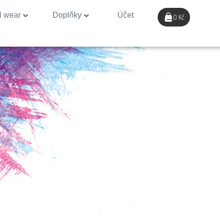
0
l wear
Doplňky
Účet
0 Kč