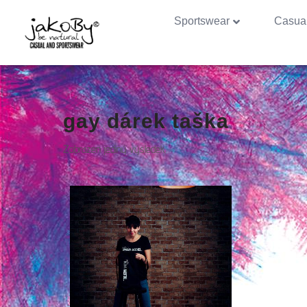
Sportswear
Casua
gay dárek taška
Zobrazen jediný výsledek