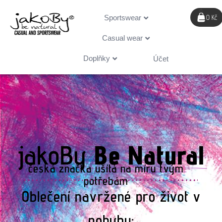
0
Sportswear
0 Kč
Casual wear
Doplňky
Účet
jakoBy
Be Natural
česká značka ušítá na míru tvým
potřebám
Oblečení navržené pro život v
pohybu: