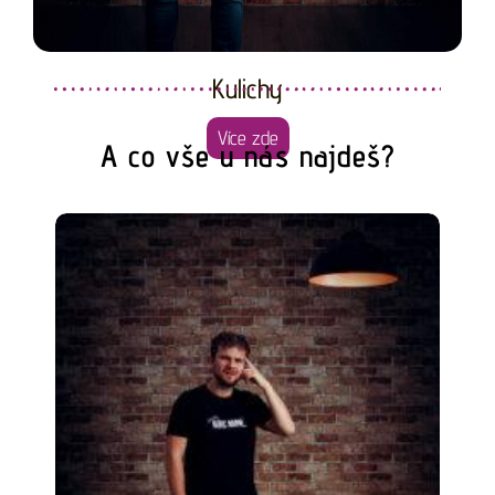
Kulichy
Více zde
A co vše u nás najdeš?
Kulich jakoby černý